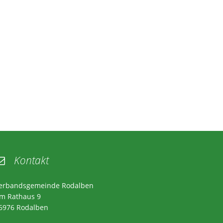
Kontakt

erbandsgemeinde Rodalben
m Rathaus 9
6976 Rodalben