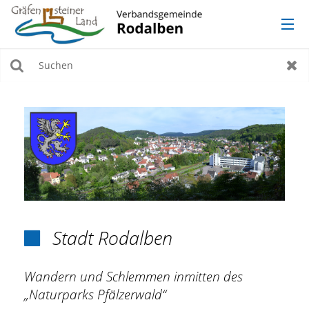
AKTUELLES
Suchen
Zur
VERWALTUNG
ORTSGEMEINDEN
TOURISMUS, KULTUR & FREIZEIT
WERKE
Stadt Rodalben

Wandern und Schlemmen inmitten des
„Naturparks Pfälzerwald“