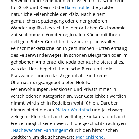
Verweilen und Seele baumeln lassen ein. Faszinierend
für Groß und Klein ist die
Bärenhöhle
, die größte
natürliche Felsenhöhle der Pfalz. Nach einem
gemütlichen Spaziergang oder einer größeren
Wanderung lässt es sich bei der örtlichen Gastronomie
gut schlemmen. Von der regionalen Küche mit ihren
deftigen Pfälzer Gerichten bis zur anspruchsvollen
Feinschmeckerküche, ob in gemütlichen Hütten entlang
des Felsenwanderweges, in schönen Biergärten oder im
gehobenen Ambiente, die Rodalber Küche bietet alles,
was das Herz begehrt. Heimische Biere und edle
Pfalzweine runden das Angebot ab. Ein breites
Übernachtungsangebot bieten Hotels,
Ferienwohnungen, Pensionen und Privatzimmer in
verschiedenen Kategorien an. Wer Gastlichkeit wörtlich
nimmt, wird sich in Rodalben wohl fühlen. Darüber
hinaus bietet die am
Pfälzer Waldpfad
und Jakobsweg
gelegene Kleinstadt auch vielfältige Einkaufs- und auch
Freizeitmöglichkeiten wie z. B. die geschichtsträchtigen
„Nachtwächter-Führungen“
durch den historischen
Stadtkern um die sehenswerte
Marienkirche
.