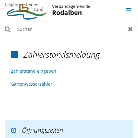
AKTUELLES
Suchen
Zur
VERWALTUNG
Zählerstandsmeldung

ORTSGEMEINDEN
Zählerstand eingeben
TOURISMUS, KULTUR & FREIZEIT
Gartenwasserzähler
WERKE
Öffnungszeiten
