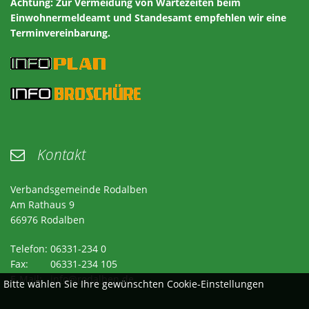
Achtung:
Zur Vermeidung von Wartezeiten beim
Einwohnermeldeamt und Standesamt empfehlen wir eine
Terminvereinbarung.
Kontakt

Verbandsgemeinde Rodalben
Am Rathaus 9
66976 Rodalben
Telefon: 06331-234 0
Fax: 06331-234 105
E-Mail:
info@rodalben.de
Bitte wählen Sie Ihre gewünschten Cookie-Einstellungen