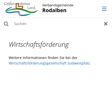
AKTUELLES
Suchen
Zur
VERWALTUNG
Wirtschaftsförderung
ORTSGEMEINDEN
Weitere Informationen finden Sie bei der
Wirtschaftsförderungsgesellschaft Südwestpfalz.
TOURISMUS, KULTUR & FREIZEIT
WERKE